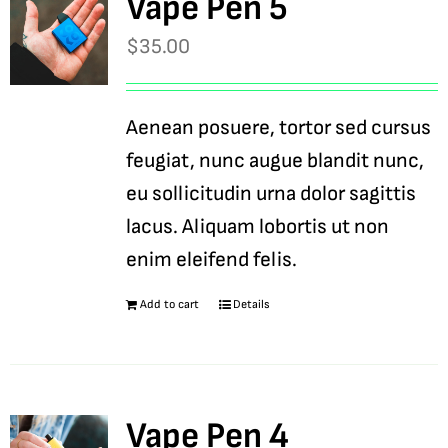
Vape Pen 5
$
35.00
Aenean posuere, tortor sed cursus
feugiat, nunc augue blandit nunc,
eu sollicitudin urna dolor sagittis
lacus. Aliquam lobortis ut non
enim eleifend felis.
Add to cart
Details
Vape Pen 4