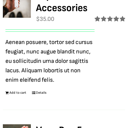
Accessories
$
35.00
Rated
5.00
out of 5
Aenean posuere, tortor sed cursus
feugiat, nunc augue blandit nunc,
eu sollicitudin urna dolor sagittis
lacus. Aliquam lobortis ut non
enim eleifend felis.
Add to cart
Details