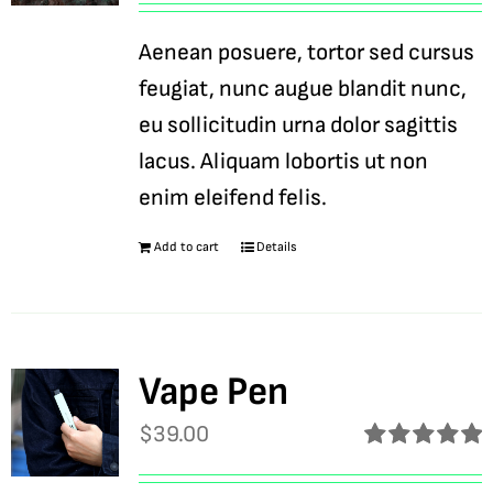
out of 5
Aenean posuere, tortor sed cursus
feugiat, nunc augue blandit nunc,
eu sollicitudin urna dolor sagittis
lacus. Aliquam lobortis ut non
enim eleifend felis.
Add to cart
Details
Vape Pen
$
39.00
Rated
5.00
out of 5