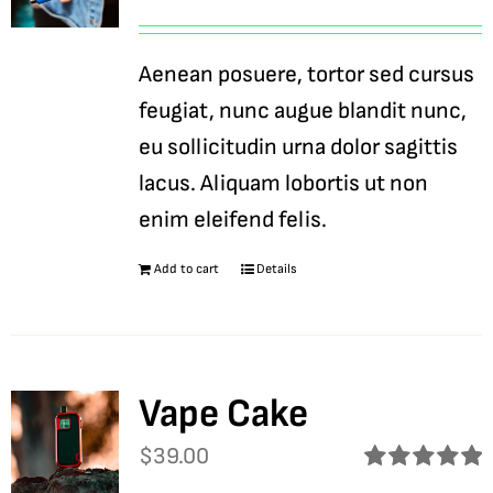
Rated
5.00
out of 5
Aenean posuere, tortor sed cursus
feugiat, nunc augue blandit nunc,
eu sollicitudin urna dolor sagittis
lacus. Aliquam lobortis ut non
enim eleifend felis.
Add to cart
Details
Vape Cake
$
39.00
Rated
5.00