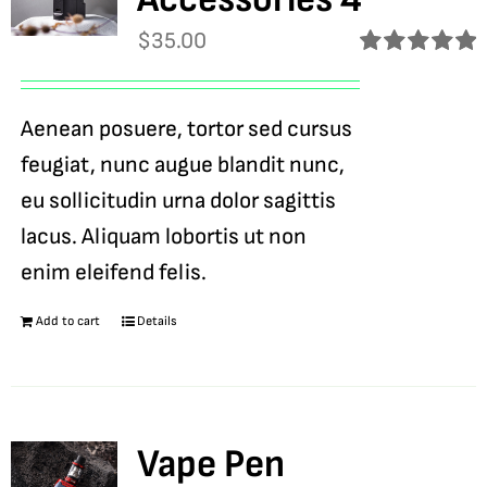
$
35.00
Rated
5.00
out of 5
Aenean posuere, tortor sed cursus
feugiat, nunc augue blandit nunc,
eu sollicitudin urna dolor sagittis
lacus. Aliquam lobortis ut non
enim eleifend felis.
Add to cart
Details
Vape Pen