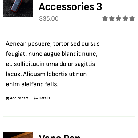
Accessories 3
$
35.00
Rated
5.00
out of 5
Aenean posuere, tortor sed cursus
feugiat, nunc augue blandit nunc,
eu sollicitudin urna dolor sagittis
lacus. Aliquam lobortis ut non
enim eleifend felis.
Add to cart
Details