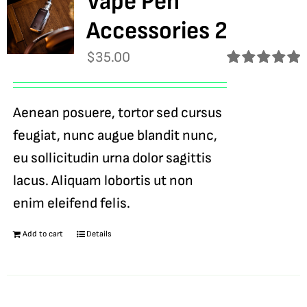
Vape Pen
Accessories 2
$
35.00
Rated
5.00
out of 5
Aenean posuere, tortor sed cursus
feugiat, nunc augue blandit nunc,
eu sollicitudin urna dolor sagittis
lacus. Aliquam lobortis ut non
enim eleifend felis.
Add to cart
Details