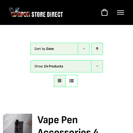
Skip
to
content
Sort by
Date
Show
24 Products
Vape Pen
Accessories 4